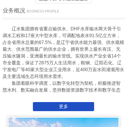
业务概况
BUSINESS PROFILE
辽水
集团拥有省重点输供水、DHF水库输水两大骨干引
调水工程和
17座大中型水库，可调配地表水91.5亿立方米，
占全省用水总量的67.5%，是辽宁省供水能力最强、供水规模
最大、供水范围最广的供水企业，拥有世界上最长有压、无
压输水隧洞，亚洲最长的输水管线。实现供水产业全省14个
市全
覆盖，保证了
2875万人生活用水，鞍钢、辽阳石化、辽
宁发电厂等40家大型企业工业用水，近400万亩水田灌溉用水
及主要流域生态环境用水需求。
集团着眼科学调度，以数字化转型为契机，积极推进智
慧水利、数实融合发展，坚持数据资源数字技术和数字生态
全要素发力，充分应用云计算、物联网、人工智能新技术，
建设与集团发展适配的水资源综合调度系统核心应用，提升
更多
集团供水调度业务数字化、网络化、智能化水平。