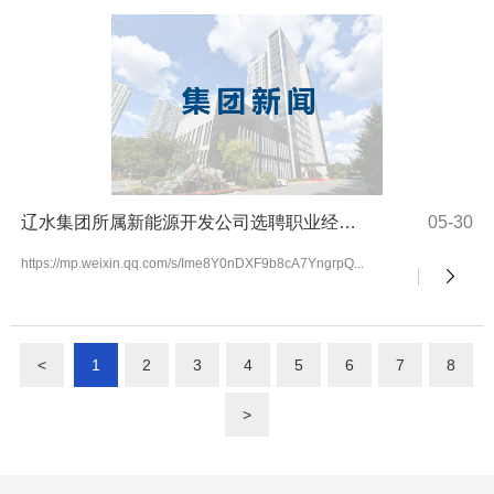
辽水集团所属新能源开发公司选聘职业经理人
05-30
https://mp.weixin.qq.com/s/Ime8Y0nDXF9b8cA7YngrpQ...
<
1
2
3
4
5
6
7
8
>