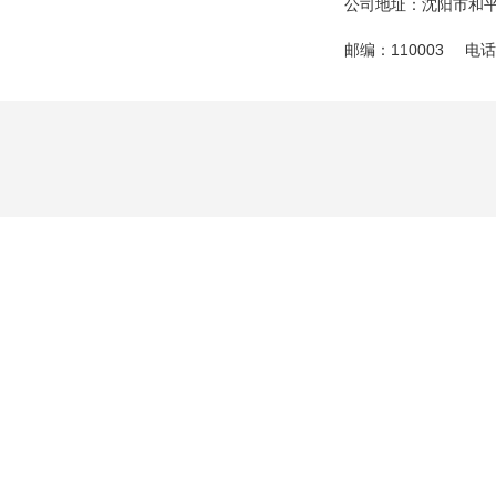
公司地址：沈阳市和
公司开展
邮编：110003
电话：
为深入学习贯彻习近
想，全面落实新时代
公司全体团员青年、
五”征程中挺膺...