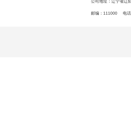
公司地址：辽宁省辽阳
邮编：111000
电话：
在刚刚落幕的集团成
工以精湛的技艺和饱
分展现了葠窝人昂扬
功，离不开公司党委
特向所有不辞辛劳、
在幕后默默奉献、为
以最诚挚的感谢，正
共同铸就了属于公司