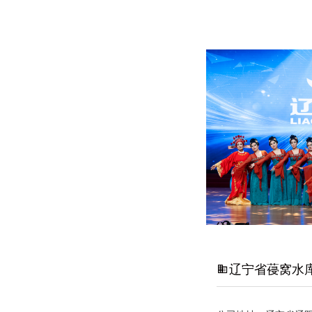
辽宁省葠窝水